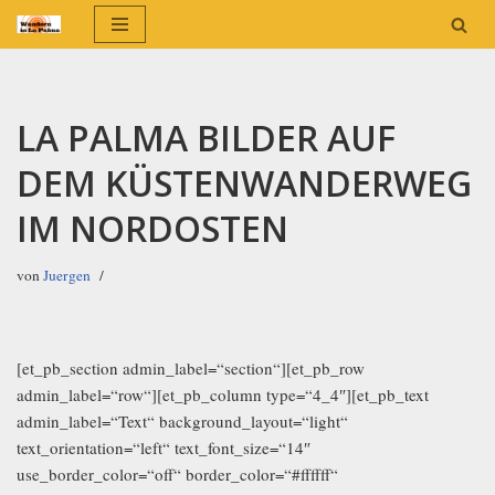
Zum
Inhalt
springen
LA PALMA BILDER AUF
DEM KÜSTENWANDERWEG
IM NORDOSTEN
von
Juergen
[et_pb_section admin_label=“section“][et_pb_row
admin_label=“row“][et_pb_column type=“4_4″][et_pb_text
admin_label=“Text“ background_layout=“light“
text_orientation=“left“ text_font_size=“14″
use_border_color=“off“ border_color=“#ffffff“