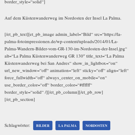
border_style=“solid“]
Auf dem Küstenwanderweg im Nordosten der Insel La Palma.
[/et_pb_text][et_pb_image admin_label=“Bild“ src=“https://la-
palma-fotoimpressionen.de/wp-content/uploads/2014/01/La-
Palma-Wandern-Bilder-vom-GR-130-im-Nordosten-der-Insel.jpg“
alt=“La Palma Küstenwanderweg GR 130″ title_text=“La Palma
Küstenwanderweg bei San Andres“ show_in_lightbox=“on“
url_new_window=“off“ animation=“left“ sticky=“off“ align=“left“
force_fullwidth=“off“ always_center_on_mobile=“on“
use_border_color=“off“ border_color=“#ffffff“
border_style=“solid“ /][/et_pb_column][/et_pb_row]
[/et_pb_section]
Schlagwörter:
BILDER
LA PALMA
NORDOSTEN