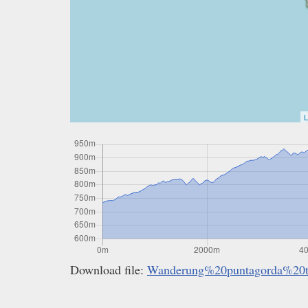
L
Download file:
Wanderung%20puntagorda%20ti