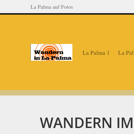
La Palma auf Fotos
Zum
Inhalt
springen
La Palma 1
La Pal
WANDERN IM