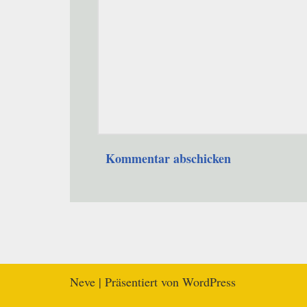
Neve
| Präsentiert von
WordPress