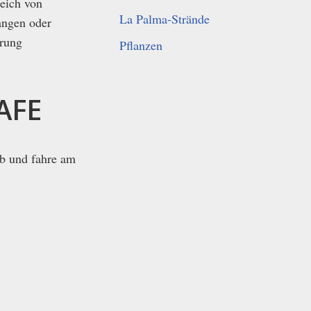
reich von
La Palma-Strände
angen oder
erung
Pflanzen
AFE
ab und fahre am