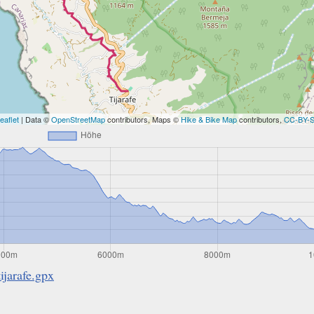
eaflet
| Data ©
OpenStreetMap
contributors, Maps ©
Hike & Bike Map
contributors,
CC-BY-
jarafe.gpx