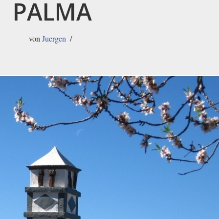
PALMA
von
Juergen