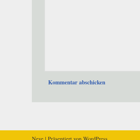
Neve
| Präsentiert von
WordPress