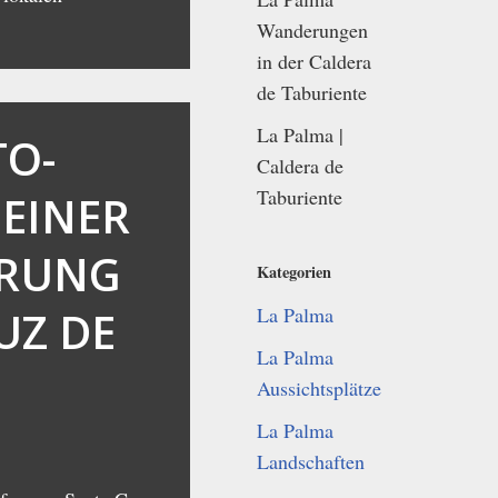
Wanderungen
in der Caldera
de Taburiente
La Palma |
TO-
Caldera de
Taburiente
 EINER
RUNG
Kategorien
UZ DE
La Palma
La Palma
Aussichtsplätze
La Palma
Landschaften