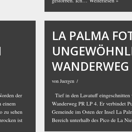
gestorben. Ich…
Weiterlesen »
-
LA PALMA FO
M
UNGEWÖHNL
WANDERWEG
von
Juergen
Norden der
Tief in den Lavatuff eingeschnitten 
In einem
Wanderweg PR LP 4. Er verbindet Pun
o zu sehen
Gemeinde im Osten der Insel La Pal
hrocken ist
Bereich unterhalb des Pico de La Nie