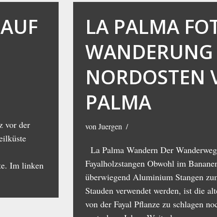
-AUF
LA PALMA FO
WANDERUNG 
NORDOSTEN 
PALMA
 vor der
von
Juergen
eilküste
La Palma Wandern Der Wanderweg
Fayalholzstangen Obwohl im Banane
e. Im linken
überwiegend Aluminium Stangen zum
Stauden verwendet werden, ist die al
von der Fayal Pflanze zu schlagen no