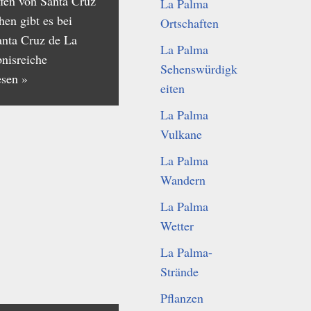
fen von Santa Cruz
La Palma
en gibt es bei
Ortschaften
nta Cruz de La
La Palma
bnisreiche
Sehenswürdigk
esen »
eiten
La Palma
Vulkane
La Palma
Wandern
La Palma
Wetter
La Palma-
Strände
Pflanzen