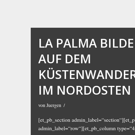
LA PALMA BILDE
AUF DEM
KÜSTENWANDE
IM NORDOSTEN
von
Juergen
[et_pb_section admin_label=“section“][et_
admin_label=“row“][et_pb_column type=“4