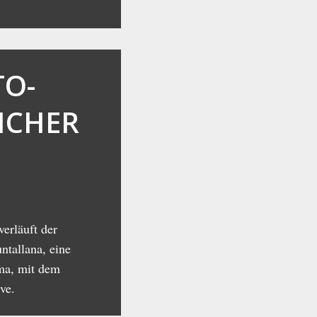
TO-
ICHER
verläuft der
tallana, eine
ma, mit dem
ve.