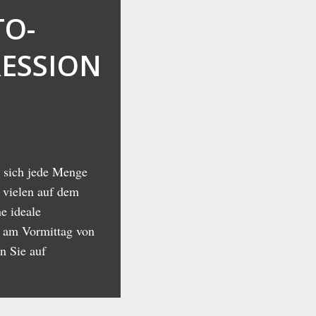
TO-
ESSION
 sich jede Menge
 vielen auf dem
e ideale
e am Vormittag von
n Sie auf