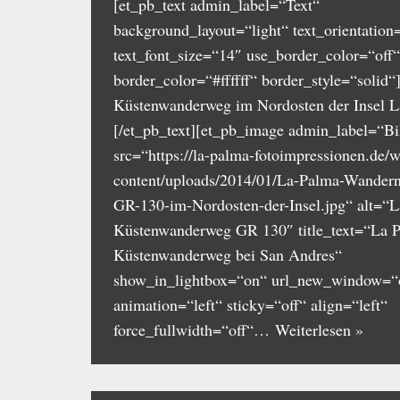
[et_pb_text admin_label=“Text“
background_layout=“light“ text_orientation=
text_font_size=“14″ use_border_color=“off“
border_color=“#ffffff“ border_style=“solid
Küstenwanderweg im Nordosten der Insel L
[/et_pb_text][et_pb_image admin_label=“Bi
src=“https://la-palma-fotoimpressionen.de/
content/uploads/2014/01/La-Palma-Wandern
GR-130-im-Nordosten-der-Insel.jpg“ alt=“
Küstenwanderweg GR 130″ title_text=“La 
Küstenwanderweg bei San Andres“
show_in_lightbox=“on“ url_new_window=“
animation=“left“ sticky=“off“ align=“left“
force_fullwidth=“off“…
Weiterlesen »