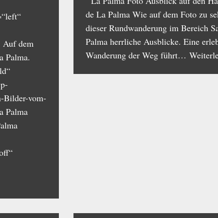
La Palma Foto Ausblick auf den Ha
de La Palma Wie auf dem Foto zu seh
“left“
dieser Rundwanderung im Bereich Sa
Palma herrliche Ausblicke. Eine erle
“] Auf dem
Wanderung der Weg führt…
Weiterl
a Palma.
ld“
wp-
-Bilder-vom-
La Palma
Palma
off“