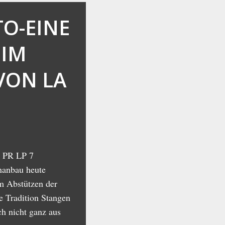
TO-EINE
IM
VON LA
 PR LP 7
nanbau heute
 Abstützen der
te Tradition Stangen
ch nicht ganz aus