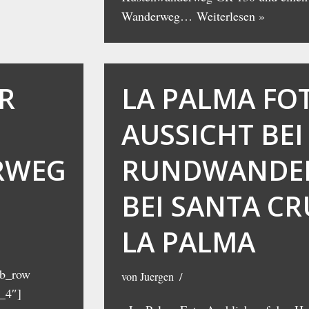
Wanderweg…
Weiterlesen »
R
LA PALMA FO
AUSSICHT BEI
RWEG
RUNDWANDE
BEI SANTA CR
LA PALMA
pb_row
von
Juergen
_4″]