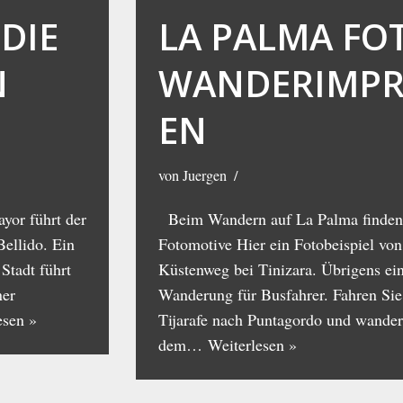
DIE
LA PALMA FO
N
WANDERIMPR
EN
von
Juergen
yor führt der
Beim Wandern auf La Palma finden
ellido. Ein
Fotomotive Hier ein Fotobeispiel von
Stadt führt
Küstenweg bei Tinizara. Übrigens ein
ner
Wanderung für Busfahrer. Fahren Si
esen »
Tijarafe nach Puntagordo und wander
dem…
Weiterlesen »