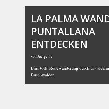
LA PALMA WAN
PUNTALLANA
ENTDECKEN
von
Juergen
Eine tolle Rundwanderung durch urwaldähn
Buschwälder.