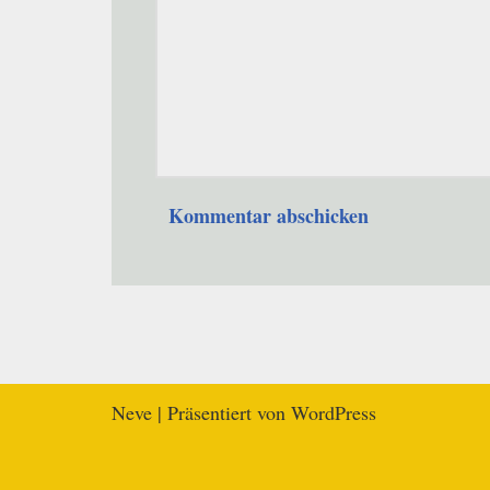
Neve
| Präsentiert von
WordPress